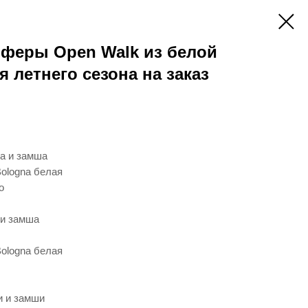
оферы Open Walk из белой
 летнего сезона на заказ
а и замша
ologna белая
о
 и замша
ologna белая
и и замши