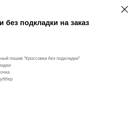
и без подкладки на заказ
ьный пошив “Кроссовки без подкладки”
ладки
точка
руббер