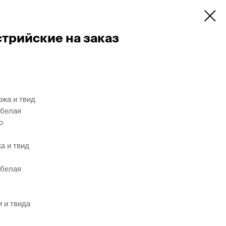
стрийские на заказ
ожа и твид
 белая
о
а и твид
 белая
 и твида