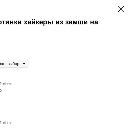
отинки хайкеры из замши на
orflex
о
orflex